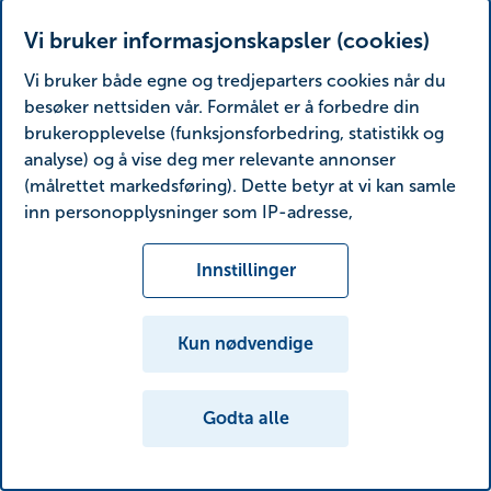
Vi bruker informasjonskapsler (cookies)
Vi bruker både egne og tredjeparters cookies når du
besøker nettsiden vår. Formålet er å forbedre din
brukeropplevelse (funksjonsforbedring, statistikk og
analyse) og å vise deg mer relevante annonser
(målrettet markedsføring). Dette betyr at vi kan samle
inn personopplysninger som IP-adresse,
nettleseraktivitet, lokasjon og brukerpreferanser.
Utover cookies som er nødvendige for at nettsiden
Innstillinger
skal fungere, kan du enten godta alle eller tilpasse
ditt samtykke ved å endre innstillinger.
Kun nødvendige
Les mer om våre informasjonskapsler, hvilke
opplysninger vi samler inn og formålene i
Godta alle
innstillinger for informasjonskapsler. Du kan når som
helst endre eller trekke tilbake ditt samtykke i
innstillingene ved å klikke på «Cookies» nederst på