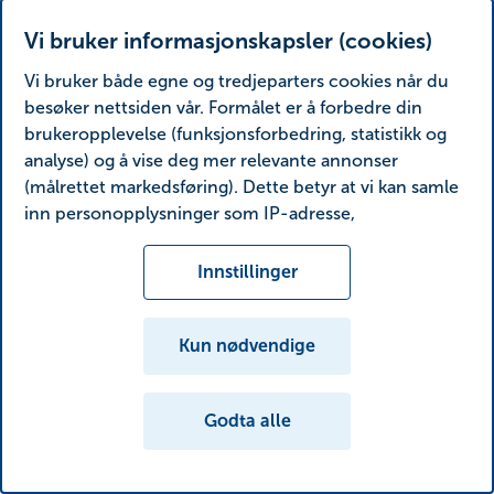
Vi bruker informasjonskapsler (cookies)
Vi bruker både egne og tredjeparters cookies når du
besøker nettsiden vår. Formålet er å forbedre din
brukeropplevelse (funksjonsforbedring, statistikk og
analyse) og å vise deg mer relevante annonser
(målrettet markedsføring). Dette betyr at vi kan samle
inn personopplysninger som IP-adresse,
nettleseraktivitet, lokasjon og brukerpreferanser.
Utover cookies som er nødvendige for at nettsiden
Innstillinger
skal fungere, kan du enten godta alle eller tilpasse
ditt samtykke ved å endre innstillinger.
Kun nødvendige
Les mer om våre informasjonskapsler, hvilke
opplysninger vi samler inn og formålene i
Godta alle
innstillinger for informasjonskapsler. Du kan når som
helst endre eller trekke tilbake ditt samtykke i
innstillingene ved å klikke på «Cookies» nederst på